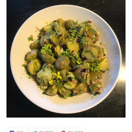
DEL
TWEET
PIN