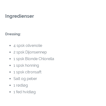
Ingredienser
Dressing:
4 spsk olivenolie
2 spsk Dijonsennep
1 spsk Blonde Chlorella
1 spsk honning
1 spsk citronsaft
Salt og peber
1 rødløg
1 fed hvidløg