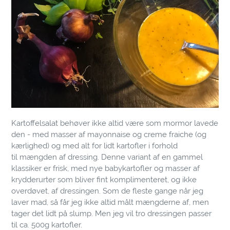
Kartoffelsalat behøver ikke altid være som mormor lavede
den - med masser af mayonnaise og creme fraiche (og
kærlighed) og med alt for lidt kartofler i forhold
til mængden af dressing. Denne variant af en gammel
klassiker er frisk, med nye babykartofler og masser af
krydderurter som bliver fint komplimenteret, og ikke
overdøvet, af dressingen. Som de fleste gange når jeg
laver mad, så får jeg ikke altid målt mængderne af, men
tager det lidt på slump. Men jeg vil tro dressingen passer
til ca. 500g kartofler.