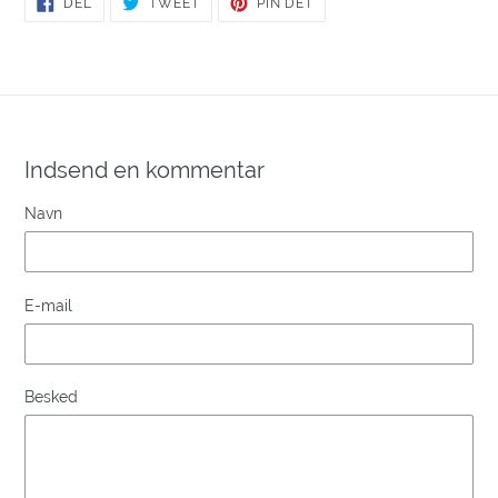
DEL
TWEET
PIN DET
PÅ
PÅ
PÅ
FACEBOOK
TWITTER
PINTEREST
Indsend en kommentar
Navn
E-mail
Besked