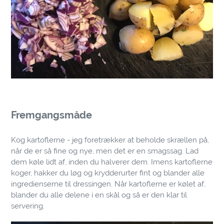
Fremgangsmåde
Kog kartoflerne - jeg foretrækker at beholde skrællen på,
når de er så fine og nye, men det er en smagssag. Lad
dem køle lidt af, inden du halverer dem. Imens kartoflerne
koger, hakker du løg og krydderurter fint og blander alle
ingredienserne til dressingen. Når kartoflerne er kølet af,
blander du alle delene i en skål og så er den klar til
servering.