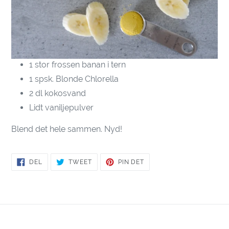
1 stor frossen banan i tern
1 spsk. Blonde Chlorella
2 dl kokosvand
Lidt vaniljepulver
Blend det hele sammen. Nyd!
DEL
TWEET
PIN
DEL
TWEET
PIN DET
PÅ
PÅ
PÅ
FACEBOOK
TWITTER
PINTEREST