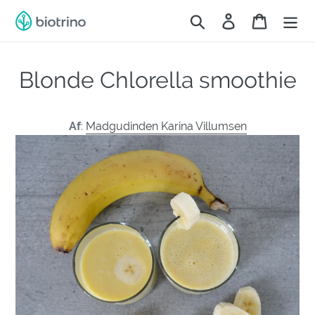
Gå
Søg
Log ind
Indkøbsk
til
indhold
Blonde Chlorella smoothie
Af
:
Madgudinden Karina Villumsen